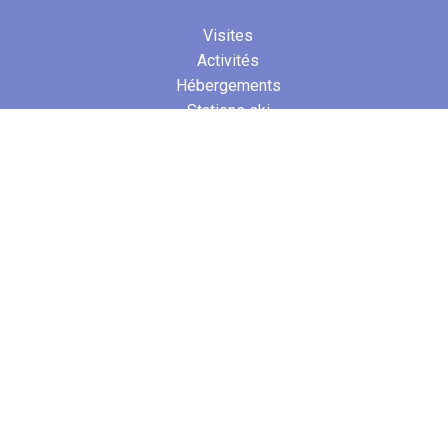
Visites
Activités
Hébergements
Stations ski
Transports
FRANCE
Ain
Isère
Jura
Savoie
Haute-Savoie
ETRANGER