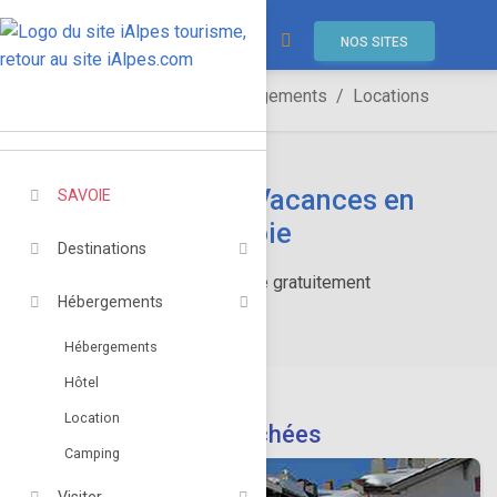
NOS SITES
SAVOIE
Hébergements
Locations
Locations de Vacances en
SAVOIE
Savoie
Destinations
Réservez en ligne gratuitement
Hébergements
Hébergements
Hôtel
Location
Destinations recherchées
Camping