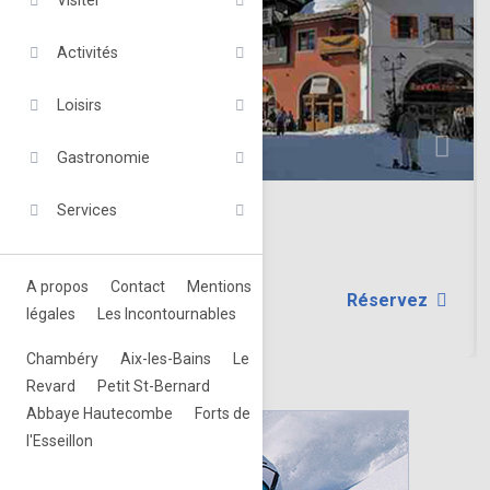
Visiter
Activités
Loisirs
Gastronomie
Services
Les Arcs
Locations Les Arcs.
A propos
Contact
Mentions
Réservez
légales
Les Incontournables
Chambéry
Aix-les-Bains
Le
Revard
Petit St-Bernard
Abbaye Hautecombe
Forts de
l'Esseillon