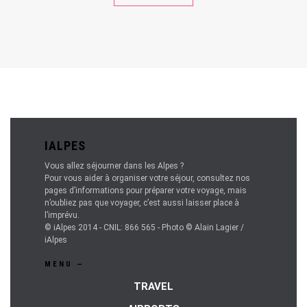
IALPES
Vous allez séjourner dans les Alpes ?
Pour vous aider à organiser votre séjour, consultez nos
pages d’informations pour préparer votre voyage, mais
n’oubliez pas que voyager, c’est aussi laisser place à
l’imprévu.
© iAlpes 2014 - CNIL: 866 565 - Photo © Alain Lagier /
iAlpes
MENU —
TRAVEL