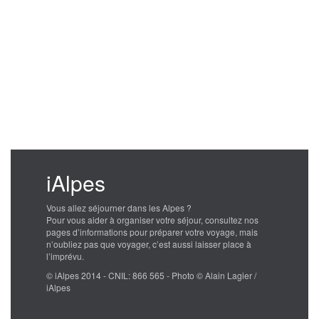
iAlpes
Vous allez séjourner dans les Alpes ?
Pour vous aider à organiser votre séjour, consultez nos
pages d’informations pour préparer votre voyage, mais
n’oubliez pas que voyager, c’est aussi laisser place à
l’imprévu.
© iAlpes 2014 - CNIL: 866 565 - Photo © Alain Lagier /
iAlpes