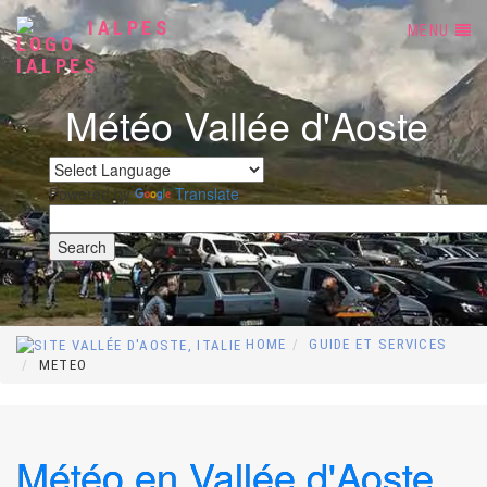
IALPES
MENU
Météo Vallée d'Aoste
Powered by
Translate
HOME
GUIDE ET SERVICES
METEO
Météo en Vallée d'Aoste