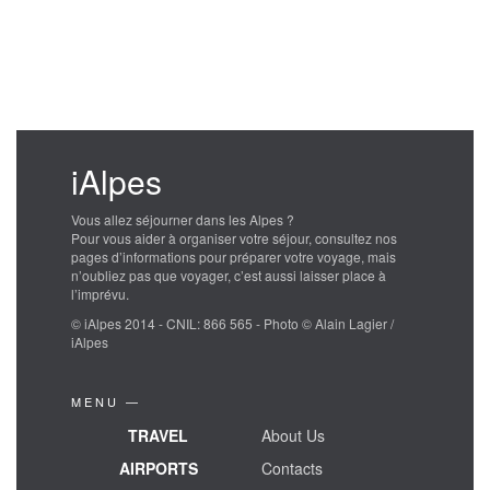
iAlpes
Vous allez séjourner dans les Alpes ?
Pour vous aider à organiser votre séjour, consultez nos
pages d’informations pour préparer votre voyage, mais
n’oubliez pas que voyager, c’est aussi laisser place à
l’imprévu.
© iAlpes 2014 - CNIL: 866 565 - Photo © Alain Lagier /
iAlpes
MENU —
TRAVEL
About Us
AIRPORTS
Contacts