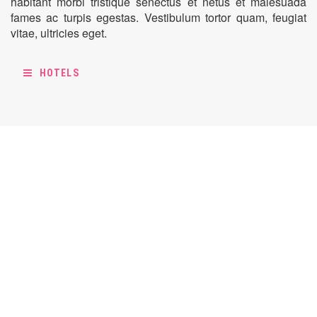
habitant morbi tristique senectus et netus et malesuada
fames ac turpis egestas. Vestibulum tortor quam, feugiat
vitae, ultricies eget.
HOTELS