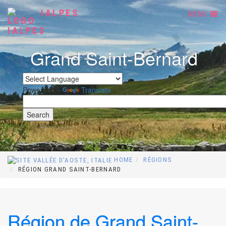
IALPES
MENU
Grand Saint-Bernard
Powered by
Translate
HOME
RÉGIONS
RÉGION GRAND SAINT-BERNARD
Région de Grand Saint-