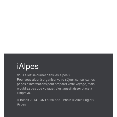
iAlpes
Vous allez séjourner dans les Alpes ?
Pour vous aider à organiser votre séjour, consultez nos
pages d’informations pour préparer votre voyage, mais
n’oubliez pas que voyager, c’est aussi laisser place à
l’imprévu.
© iAlpes 2014 - CNIL: 866 565 - Photo © Alain Lagier /
iAlpes