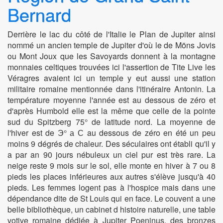
Bernard
Derrière le lac du côté de l'Italie le Plan de Jupiter ainsi
nommé un ancien temple de Jupiter d'où le de Möns Jovis
ou Mont Joux que les Savoyards donnent à la montagne
monnaies celtiques trouvées ici l'assertion de Tite Live les
Véragres avaient ici un temple y eut aussi une station
militaire romaine mentionnée dans l'itinéraire Antonin. La
température moyenne l'année est au dessous de zéro et
d'après Humbold elle est la même que celle de la pointe
sud du Spitzberg 75° de latitude nord. La moyenne de
l'hiver est de Э° а С au dessous de zéro en été un peu
moins 9 dégrés de chaleur. Des séculaires ont établi qu'il y
a par an 90 jours nébuleux un ciel pur est très rare. La
neige reste 9 mois sur le sol, elle monte en hiver à 7 ou 8
pieds les places inférieures aux autres s'élève jusqu'à 40
pieds. Les femmes logent pas à l'hospice mais dans une
dépendance dite de St Louis qui en face. Le couvent a une
belle bibliothèque, un cabinet d histoire naturelle, une table
votive romaine dédiée à Jupiter Poeninus, des bronzes