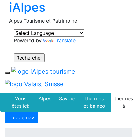
iAlpes
Alpes Tourisme et Patrimoine
Powered by
Translate
Toggle navigation
Vous
iAlpes
Savoie
thermes
thermes
êtes ici:
et balnéo
à
Toggle nav