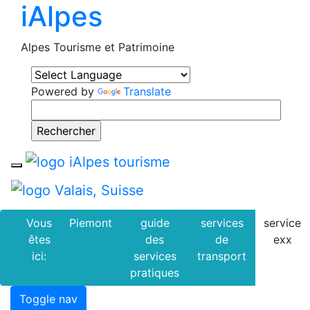
iAlpes
Alpes Tourisme et Patrimoine
Powered by
Translate
Toggle navigation
Vous
Piemont
guide
services
service
êtes
des
de
exx
ici:
services
transport
pratiques
Toggle nav