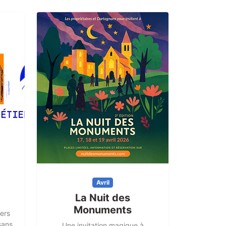
Avril
La Nuit des
Monuments
ers
sans
Une invitation magique à