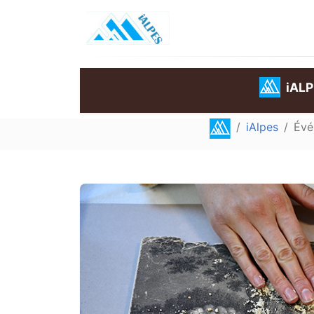
iAL
iAlpes
Évé