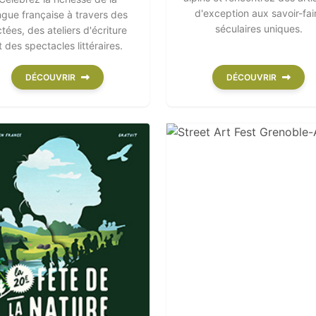
d'exception aux savoir-fai
ngue française à travers des
séculaires uniques.
ctées, des ateliers d'écriture
t des spectacles littéraires.
DÉCOUVRIR
DÉCOUVRIR