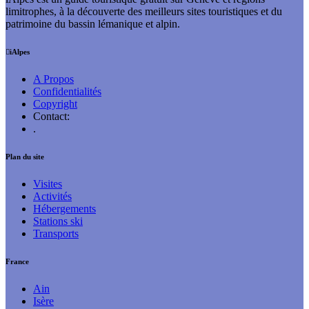
limitrophes, à la découverte des meilleurs sites touristiques et du
patrimoine du bassin lémanique et alpin.
iAlpes
A Propos
Confidentialités
Copyright
Contact:
.
Plan du site
Visites
Activités
Hébergements
Stations ski
Transports
France
Ain
Isère