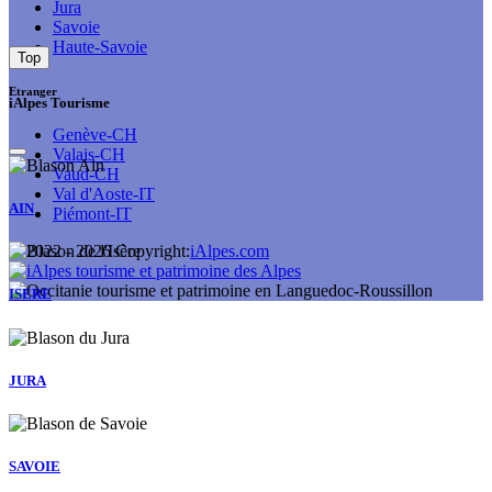
Jura
Savoie
Haute-Savoie
Top
Etranger
iAlpes Tourisme
Genève-CH
Valais-CH
Vaud-CH
Val d'Aoste-IT
AIN
Piémont-IT
© 2022 -
2026
Copyright:
iAlpes.com
ISERE
JURA
SAVOIE