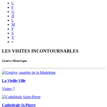
C
F
G
H
L
M
P
S
V
Next
»
LES VISITES INCONTOURNABLES
Genève Historique
La Vieille-Ville
Visiter
Cathédrale St-Pierre