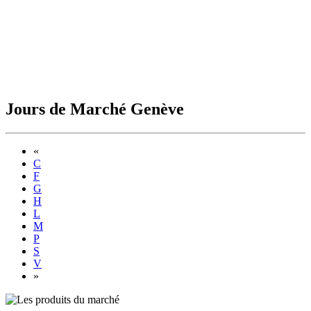
Jours de Marché Genève
Previous
«
C
F
G
H
L
M
P
S
V
Next
»