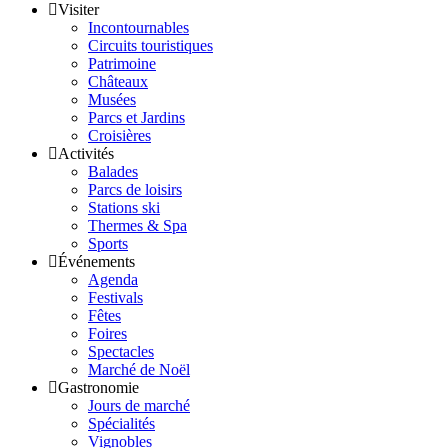
Visiter
Incontournables
Circuits touristiques
Patrimoine
Châteaux
Musées
Parcs et Jardins
Croisières
Activités
Balades
Parcs de loisirs
Stations ski
Thermes & Spa
Sports
Événements
Agenda
Festivals
Fêtes
Foires
Spectacles
Marché de Noël
Gastronomie
Jours de marché
Spécialités
Vignobles