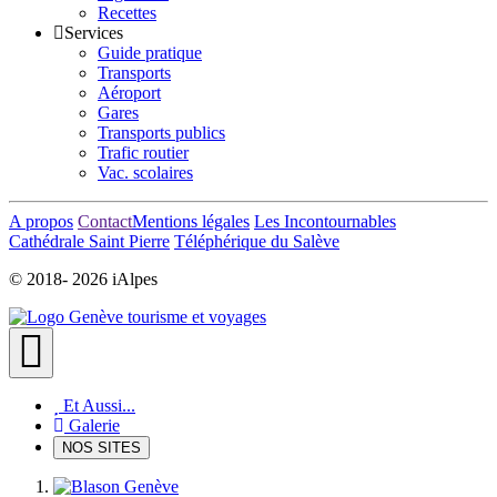
Recettes
Services
Guide pratique
Transports
Aéroport
Gares
Transports publics
Trafic routier
Vac. scolaires
A propos
Contact
Mentions légales
Les Incontournables
Cathédrale Saint Pierre
Téléphérique du Salève
© 2018-
2026 iAlpes
Et Aussi...
Galerie
NOS SITES