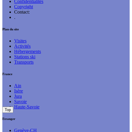
Confidentialités
Copyright
Contact:
.
Plan du site
Visites
Activités
Hébergements
Stations ski
Transports
France
Ain
Isère
Jura
Savoie
Haute-Savoie
Top
Etranger
Genève-CH