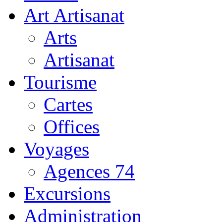
Art Artisanat
Arts
Artisanat
Tourisme
Cartes
Offices
Voyages
Agences 74
Excursions
Administration