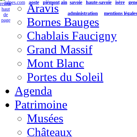
ialpes.com
aoste
piémont
ain
savoie
haute-savoie
isère
gen
Aravis
administration
mentions légale
Bornes Bauges
Chablais Faucigny
Grand Massif
Mont Blanc
Portes du Soleil
Agenda
Patrimoine
Musées
Châteaux