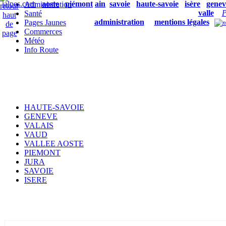
ialpes.com
aoste
piémont
ain
savoie
haute-savoie
isère
genev
Administration
valle
P
Santé
administration
mentions légales
Pages Jaunes
Commerces
Météo
Info Route
HAUTE-SAVOIE
GENEVE
VALAIS
VAUD
VALLEE AOSTE
PIEMONT
JURA
SAVOIE
ISERE