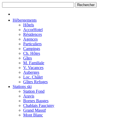
Hébergements
Hôtels
AccorHotel
Résidences
Agences
Particuliers
Campings
Ch. Hôtes
Gîtes
M. Familiale
V. Vacances
Auberges
Loc. Châlet
Gîites Refuges
Stations ski
Station Fond
Aravis
Bornes Bauges
Chablais Faucigny
Grand Massif
Mont Blanc