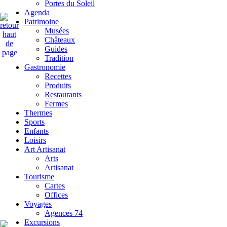
Portes du Soleil
Agenda
Patrimoine
Musées
Châteaux
Guides
Tradition
Gastronomie
Recettes
Produits
Restaurants
Fermes
Thermes
Sports
Enfants
Loisirs
Art Artisanat
Arts
Artisanat
Tourisme
Cartes
Offices
Voyages
Agences 74
Excursions