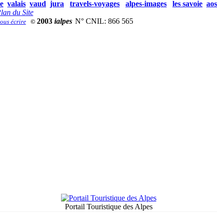
e
valais
vaud
jura
travels-voyages
alpes-images
les savoie
aos
lan du Site
2003
ialpes
N° CNIL: 866 565
©
Portail Touristique des Alpes
.
.