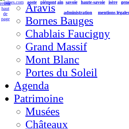
ialpes.com
aoste
piémont
ain
savoie
haute-savoie
isère
gen
Aravis
administration
mentions légale
Bornes Bauges
Chablais Faucigny
Grand Massif
Mont Blanc
Portes du Soleil
Agenda
Patrimoine
Musées
Châteaux