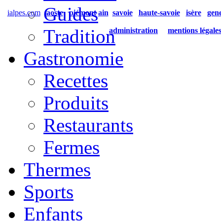
Guides
ialpes.com
aoste
piémont
ain
savoie
haute-savoie
isère
gen
Tradition
administration
mentions légale
Gastronomie
Recettes
Produits
Restaurants
Fermes
Thermes
Sports
Enfants