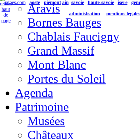
ialpes.com
aoste
piémont
ain
savoie
haute-savoie
isère
gen
Aravis
administration
mentions légale
Bornes Bauges
Chablais Faucigny
Grand Massif
Mont Blanc
Portes du Soleil
Agenda
Patrimoine
Musées
Châteaux