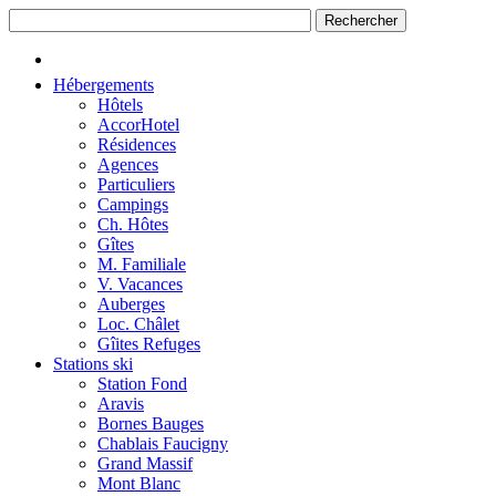
Hébergements
Hôtels
AccorHotel
Résidences
Agences
Particuliers
Campings
Ch. Hôtes
Gîtes
M. Familiale
V. Vacances
Auberges
Loc. Châlet
Gîites Refuges
Stations ski
Station Fond
Aravis
Bornes Bauges
Chablais Faucigny
Grand Massif
Mont Blanc