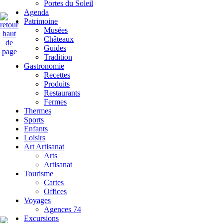
Portes du Soleil
Agenda
Patrimoine
Musées
Châteaux
Guides
Tradition
Gastronomie
Recettes
Produits
Restaurants
Fermes
Thermes
Sports
Enfants
Loisirs
Art Artisanat
Arts
Artisanat
Tourisme
Cartes
Offices
Voyages
Agences 74
Excursions