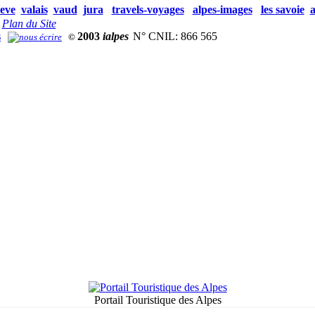
eve
valais
vaud
jura
travels-voyages
alpes-images
les savoie
a
Plan du Site
s
2003
ialpes
N° CNIL: 866 565
©
Portail Touristique des Alpes