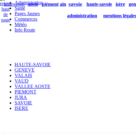
savoie
Administration
ialpes.com
aoste
piémont
ain
haute-savoie
isère
gen
Santé
Pages Jaunes
administration
mentions légale
Commerces
Météo
Info Route
HAUTE-SAVOIE
GENEVE
VALAIS
VAUD
VALLEE AOSTE
PIEMONT
JURA
SAVOIE
ISERE