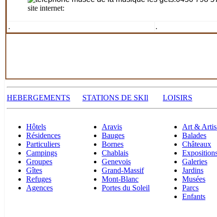
site internet:
.
.
HEBERGEMENTS
STATIONS DE SKI
l
LOISIRS
Hôtels
Aravis
Art & Artis
Résidences
Bauges
Balades
Particuliers
Bornes
Châteaux
Campings
Chablais
Exposition
Groupes
Genevois
Galeries
Gîtes
Grand-Massif
Jardins
Refuges
Mont-Blanc
Musées
Agences
Portes du Soleil
Parcs
Enfants