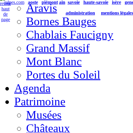
ialpes.com
aoste
piémont
ain
savoie
haute-savoie
isère
gen
Aravis
administration
mentions légale
Bornes Bauges
Chablais Faucigny
Grand Massif
Mont Blanc
Portes du Soleil
Agenda
Patrimoine
Musées
Châteaux