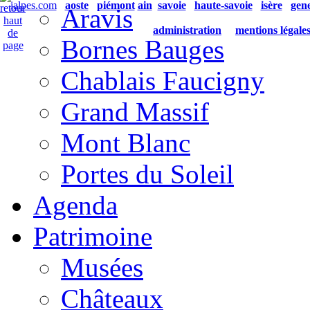
ialpes.com
aoste
piémont
ain
savoie
haute-savoie
isère
gen
Aravis
administration
mentions légale
Bornes Bauges
Chablais Faucigny
Grand Massif
Mont Blanc
Portes du Soleil
Agenda
Patrimoine
Musées
Châteaux