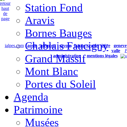
Station Fond
Aravis
Bornes Bauges
Chablais Faucigny
ialpes.com
aoste
piémont
savoie
haute-savoie
isère
geneve
valle
P
Grand Massif
administration
mentions légales
Mont Blanc
Portes du Soleil
Agenda
Patrimoine
Musées