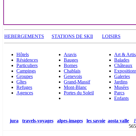
HEBERGEMENTS
STATIONS DE SKI
l
LOISIRS
Hôtels
Aravis
Art & Artis
Résidences
Bauges
Balades
Particuliers
Bornes
Châteaux
Campings
Chablais
Exposition
Groupes
Genevois
Galeries
Gîtes
Grand-Massif
Jardins
Refuges
Mont-Blanc
Musées
Agences
Portes du Soleil
Parcs
Enfants
jura
travels-voyages
alpes-images
les savoie
aosta valle
P
5