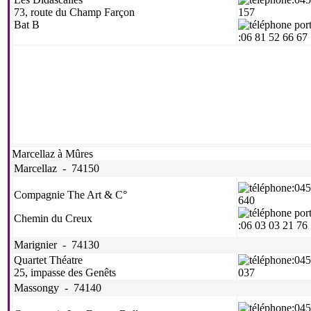
73, route du Champ Farçon
157
Bat B
:06 81 52 66 67
Marcellaz à Mûres
Marcellaz - 74150
:04
Compagnie The Art & C°
640
Chemin du Creux
:06 03 03 21 76
Marignier - 74130
Quartet Théatre
:04
25, impasse des Genêts
037
Massongy - 74140
:04