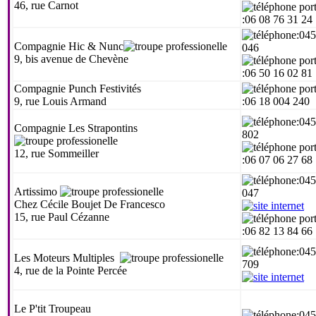
46, rue Carnot
:06 08 76 31 24
:04
Compagnie Hic & Nunc
046
9, bis avenue de Chevène
:06 50 16 02 81
Compagnie Punch Festivités
9, rue Louis Armand
:06 18 004 240
:04
Compagnie Les Strapontins
802
12, rue Sommeiller
:06 07 06 27 68
:04
Artissimo
047
Chez Cécile Boujet De Francesco
15, rue Paul Cézanne
:06 82 13 84 66
:04
Les Moteurs Multiples
709
4, rue de la Pointe Percée
Le P'tit Troupeau
:04