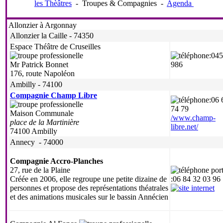
les Thèâtres
-
Troupes & Compagnies
-
Agenda
Allonzier à Argonnay
Allonzier la Caille - 74350
Espace Théâtre de Cruseilles
:04
Mr Patrick Bonnet
986
176, route Napoléon
Ambilly - 74100
Compagnie Champ Libre
:06 
74 79
Maison Communale
/www.champ-
place de la Martinière
libre.net/
74100 Ambilly
Annecy - 74000
Compagnie Accro-Planches
27, rue de la Plaine
Créée en 2006, elle regroupe une petite dizaine de
:06 84 32 03 96
personnes et propose des représentations théatrales
et des animations musicales sur le bassin Annécien