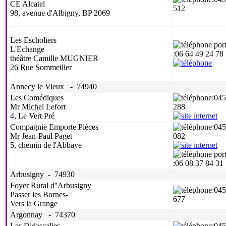
CE Alcatel
512
98, avenue d'Albigny, BP 2069
Les Escholiers
L'Echange
:06 64 49 24 78
théâtre Camille MUGNIER
26 Rue Sommeiller
Annecy le Vieux - 74940
Les Comédiques
:04
Mr Michel Lefort
288
4, Le Vert Pré
Compagnie Emporte Pièces
:04
Mr Jean-Paul Paget
082
5, chemin de l'Abbaye
:06 08 37 84 31
Arbusigny - 74930
Foyer Rural d''Arbusigny
:04
Passer les Bornes-
677
Vers la Grange
Argonnay - 74370
Les Didascalies
:04