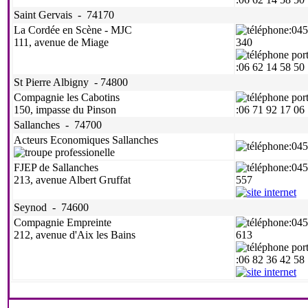
Saint Gervais - 74170
La Cordée en Scène - MJC
:04
111, avenue de Miage
340
:06 62 14 58 50
St Pierre Albigny - 74800
Compagnie les Cabotins
150, impasse du Pinson
:06 71 92 17 06
Sallanches - 74700
Acteurs Economiques Sallanches
:04
FJEP de Sallanches
:04
213, avenue Albert Gruffat
557
Seynod - 74600
Compagnie Empreinte
:04
212, avenue d'Aix les Bains
613
:06 82 36 42 58