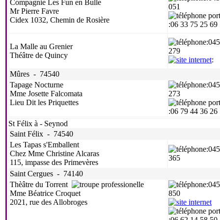
Compagnie Les Fun en Bulle
051
Mr Pierre Favre
Cidex 1032, Chemin de Rosière
:06 33 75 25 69
:04
La Malle au Grenier
279
Théâtre de Quincy
:
Mûres - 74540
Tapage Nocturne
:04
Mme Josette Falcomata
273
Lieu Dit les Priquettes
:06 79 44 36 26
St Félix à - Seynod
Saint Félix - 74540
Les Tapas s'Emballent
:04
Chez Mme Christine Alcaras
365
115, impasse des Primevères
Saint Cergues - 74140
Thèâtre du Torrent
:04
Mme Béatrice Croquet
850
2021, rue des Allobroges
:06 62 14 58 50