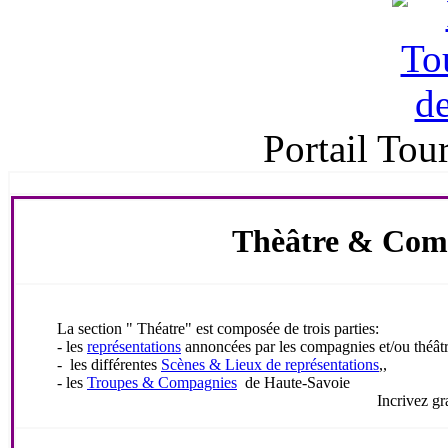
Portail Tou
Thèâtre & Com
La section "
Théatre
" est composée de trois parties:
- les
représentations
annoncées par les compagnies et/ou théâtr
- les différentes
Scènes & Lieux de représentations
,,
- les
Troupes & Compagnies
de
Haute-Savoie
Incrivez gratuitement votre 