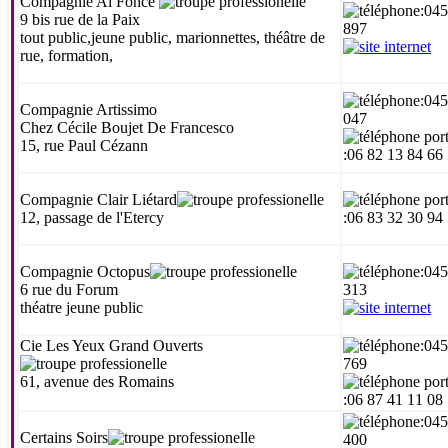
Compagnie Al Fonce
:04
9 bis rue de la Paix
897
tout public,jeune public, marionnettes, théâtre de
rue, formation,
:04
Compagnie Artissimo
047
Chez Cécile Boujet De Francesco
15, rue Paul Cézann
:06 82 13 84 66
Compagnie Clair Liétard
12, passage de l'Etercy
:06 83 32 30 94
Compagnie Octopus
:04
6 rue du Forum
313
théatre jeune public
Cie Les Yeux Grand Ouverts
:04
769
61, avenue des Romains
:06 87 41 11 08
:04
Certains Soirs
400