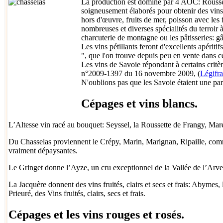
La production est dominé par 4 AOC: Rousset
soigneusement élaborés pour obtenir des vins
hors d'œuvre, fruits de mer, poisson avec les
nombreuses et diverses spécialités du terroir 
charcuterie de montagne ou les pâtisseries: gâ
Les vins pétillants feront d'excellents apériti
", que l'on trouve depuis peu en vente dans 
Les vins de Savoie répondant à certains crit
n°2009-1397 du 16 novembre 2009, (
Légifr
N'oublions pas que les Savoie étaient une par
Cépages et vins blancs.
L
’Altesse
vin racé au bouquet:
Seyssel
, la
Roussette de Frangy
,
Mare
Du
Chasselas
proviennent le
Crépy
,
Marin
,
Marignan
,
Ripaille
, com
vraiment dépaysantes.
Le Gringet
donne l’Ayze, un cru exceptionnel de la Vallée de l’Arve
La Jacquère
donnent des vins fruités, clairs et secs et frais: Abymes, 
Prieuré
, des Vins fruités, clairs, secs et frais.
Cépages et les vins rouges et rosés.