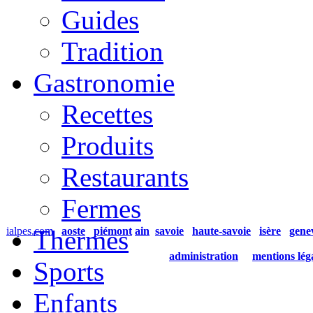
Guides
Tradition
Gastronomie
Recettes
Produits
Restaurants
Fermes
ialpes.com
Thermes
aoste
piémont
ain
savoie
haute-savoie
isère
gene
administration
mentions lég
Sports
Enfants