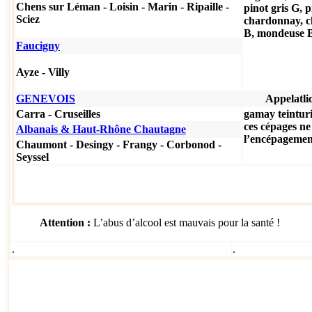
Chens sur Léman - Loisin
- Marin - Ripaille -
pinot gris G, 
Sciez
chardonnay, ch
B, mondeuse 
Faucigny
Ayze - Villy
GENEVOIS
Appelatli
Carra - Cruseilles
gamay teintur
ces cépages n
Albanais & Haut-Rhône Chautagne
l’encépagement
Chaumont - Desingy -
Frangy - Corbonod -
Seyssel
Attention :
L’abus d’alcool est mauvais pour la santé !
.
.