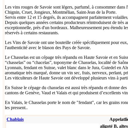
Les vins rouges de Savoie sont légers, parfumé, à consommer dans l'
Chignin
,
Cruet
,
Jongieux
,
Montmélian,
Saint-Jean de la Porte
.
Servis entre 12 et 15 degrés, ils accompagnent parfaitement volailles,
Depuis quelques années certains producteurs réintroduisent de très an
exceptionnelle, près d'un bordeaux. Malheureusement peu étendu les t
réservés à certains restaurants.
Les Vins de Savoie ont une bouteille créée spécifiquement pour eux, 
l'authenticité avec le blason des Pays de Savoie.
Le Chasselas est un cépage très répandu en Haute Savoie et en Suiss
“chasselas” ou “chacelas”, toponyme de Chasselas, localité de Saôn
Lyonnais, fendant en Suisse, valet blanc dans le Jura, Gutedel en Als
aromatique très marqué, donne un vin sec, frais, nerveux, perlant, pr
Les viticulteurs de Haute Savoie ont développé plusieurs vins à partir
En
Suisse
le
cépage du chasselas
est aussi très répandu et donne des
cantons de
Genève
,
Vaud
et
Valais
et qui produisent d’excellents vin
En
Valais
, le
Chasselas
porte le nom de
"fendant",
car les grains ron
les pressent..
Chablais
Appelatli
aligoté B, alt