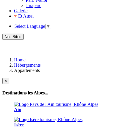
Parc Walibi
Juraparc
Galerie
♥
Et Aussi
Select Language
▼
Nos Sites
Home
Hébergements
Appartements
×
Destinations les Alpes...
Ain
Isère