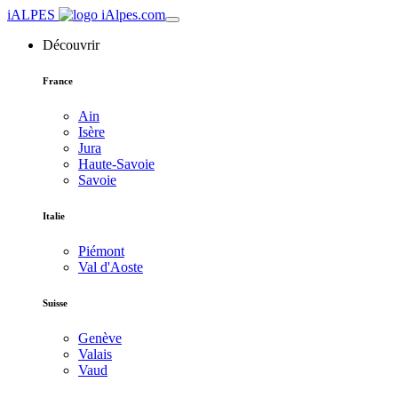
iALPES
Découvrir
France
Ain
Isère
Jura
Haute-Savoie
Savoie
Italie
Piémont
Val d'Aoste
Suisse
Genève
Valais
Vaud