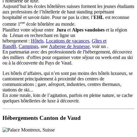
l’hôtellerie de luxe.
Aujourd’hui les écoles hôtelières suisses forment les jeunes étudiants
aux professions de l’hôtellerie de haut standing perpétuant
hospitalité et savoir-faire. Pour ne pas la citer, l’
EHL
est reconnue
ere
comme 1
école hôtelière au monde.
Planifiez votre séjour entre
Jura
et
Alpes vaudoises
et la région
du Léman en recherchant en ligne un
hébergement :
Hôtels
,
Locations de vacances
,
Gîtes et
BandB
,
Campings
, une
Auberge de Jeunesse
, voir un .
En partenariat avec des professionnels de l'hébergement, découvrez
des milliers d'offres pour organiser votre séjour ou week-end au ski
ou à la découverte du Pays de Vaud.
Les hôtels d’affaires, qui n’en sont pas moins des hôtels luxueux, se
cantonnent principalement à proximité des centres de
communications ; gare, aéroport, industries, centres thermaux,
stations de ski...
En zone rurale, loin de l’agitation, parfois en pleine nature, se cache
quelques hôtelleries de luxe à découvrir.
Hébergements Canton de Vaud