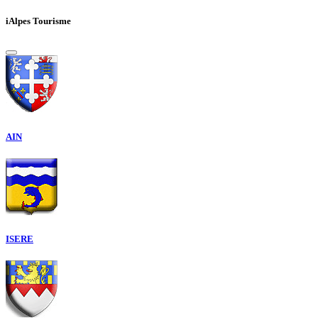
iAlpes Tourisme
AIN
ISERE