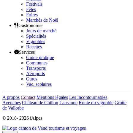
Festivals
Fêtes
Foires
Marchés de Noël
Gastronomie
Jours de marché
Spécialités
Vignobles
Recettes
Services
Guide pratique
Communes
Transports
Aéroports
Gares
Vac. scolaires
A propos
Contact
Mentions légales
Les Incontournables
Avenches
Château de Chillon
Lausanne
Route du vignoble
Grotte
de Vallorbe
© 2018-
2026 iAlpes