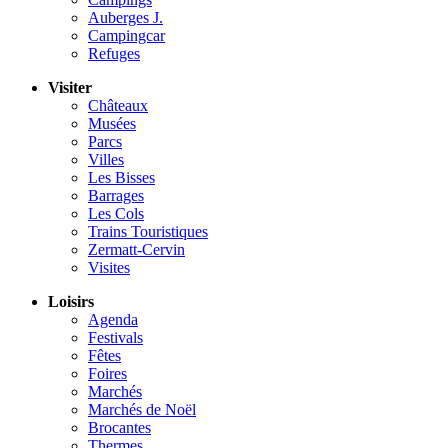
Auberges J.
Campingcar
Refuges
Visiter
Châteaux
Musées
Parcs
Villes
Les Bisses
Barrages
Les Cols
Trains Touristiques
Zermatt-Cervin
Visites
Loisirs
Agenda
Festivals
Fêtes
Foires
Marchés
Marchés de Noël
Brocantes
Thermes