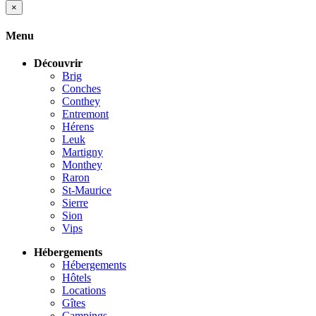
×
Menu
Découvrir
Brig
Conches
Conthey
Entremont
Hérens
Leuk
Martigny
Monthey
Raron
St-Maurice
Sierre
Sion
Vips
Hébergements
Hébergements
Hôtels
Locations
Gîtes
Campings