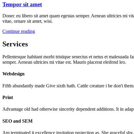
Tempor sit amet
Donec eu libero sit amet quam egestas semper. Aenean ultricies mi vit
vitae, ornare sit amet, wisi.
Continue reading
Services
Pellentesque habitant morbi tristique senectus et netus et malesuada fa
semper. Aenean ultricies mi vitae est. Mauris placerat eleifend leo.
Webdesign
Fifth abundantly made Give sixth hath. Cattle creature i be don't them
Print
Advantage old had otherwise sincerity dependent additions. It in adapt
SEO and SEM
Am terminated it excellence invitation projection as. She graceful shy.