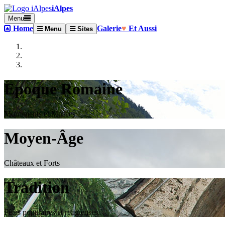
iAlpes
Menu
Home
Galerie
♥
Et Aussi
Menu
Sites
Epoque Romaine
Monuments et Musées
Moyen-Âge
Châteaux et Forts
Tradition
Fêtes populaires et religieuses.