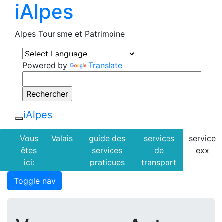
iAlpes
Alpes Tourisme et Patrimoine
Powered by
Translate
iAlpes
Vous
Valais
guide des
services
service
êtes
services
de
exx
ici:
pratiques
transport
Toggle nav