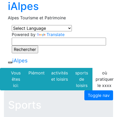
iAlpes
Alpes Tourisme et Patrimoine
Powered by
Translate
iAlpes
Vous
Piémont
activités
sports
où
êtes
et loisirs
de
pratiquer
ici:
loisirs
le xxxx
Toggle nav
Sports