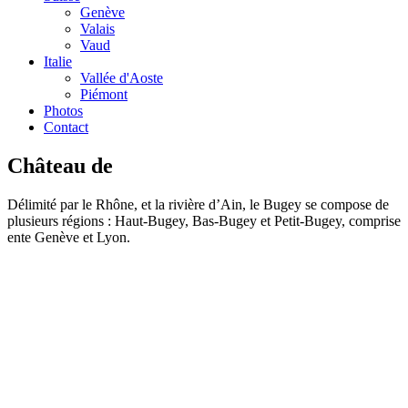
Genève
Valais
Vaud
Italie
Vallée d'Aoste
Piémont
Photos
Contact
Château de
Délimité par le Rhône, et la rivière d’Ain, le Bugey se compose de
plusieurs régions : Haut-Bugey, Bas-Bugey et Petit-Bugey, comprise
ente Genève et Lyon.