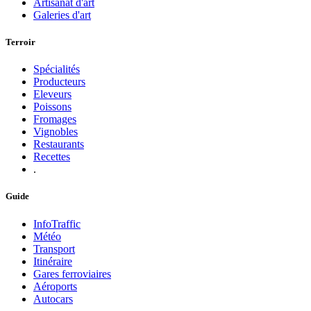
Artisanat d'art
Galeries d'art
Terroir
Spécialités
Producteurs
Eleveurs
Poissons
Fromages
Vignobles
Restaurants
Recettes
.
Guide
InfoTraffic
Météo
Transport
Itinéraire
Gares ferroviaires
Aéroports
Autocars