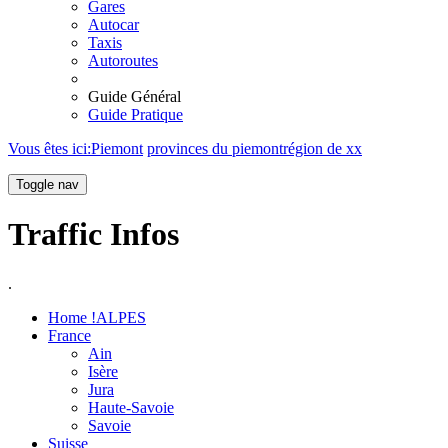
Gares
Autocar
Taxis
Autoroutes
Guide Général
Guide Pratique
Vous êtes ici:
Piemont
provinces du piemont
région de xx
Toggle nav
Traffic Infos
.
Home !ALPES
France
Ain
Isère
Jura
Haute-Savoie
Savoie
Suisse