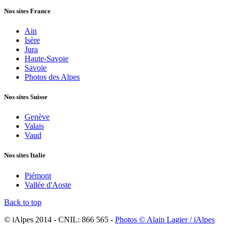
Nos sites France
Ain
Isère
Jura
Haute-Savoie
Savoie
Photos des Alpes
Nos sites Suisse
Genève
Valais
Vaud
Nos sites Italie
Piémont
Vallée d'Aoste
Back to top
© iAlpes 2014 - CNIL: 866 565 -
Photos © Alain Lagier / iAlpes