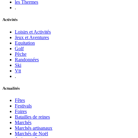
les Thermes
.
Activités
Loisirs et Activités
Jeux et Aventures
Equitation
Golf
Pèche
Randonnées
Ski
Vtt
.
Actualités
Fêtes
Festivals
Foires
Batailles de reines
Marchés
Marchés artisanaux
Marchés de Noël