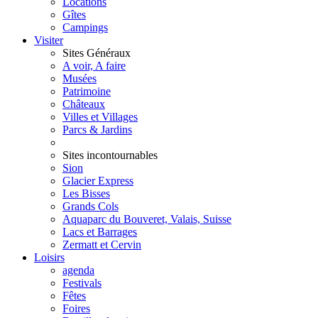
Locations
Gîtes
Campings
Visiter
Sites Généraux
A voir, A faire
Musées
Patrimoine
Châteaux
Villes et Villages
Parcs & Jardins
Sites incontournables
Sion
Glacier Express
Les Bisses
Grands Cols
Aquaparc du Bouveret, Valais, Suisse
Lacs et Barrages
Zermatt et Cervin
Loisirs
agenda
Festivals
Fêtes
Foires