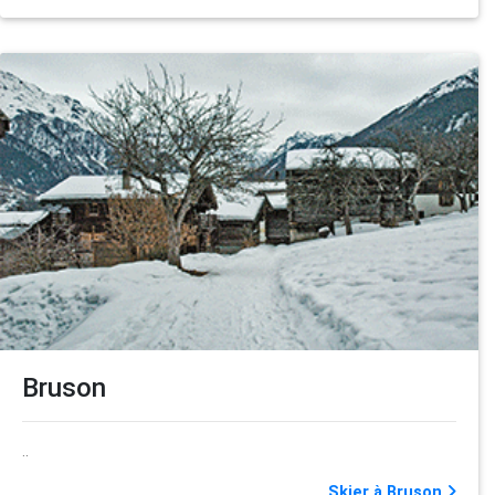
Bruson
..
Skier à Bruson