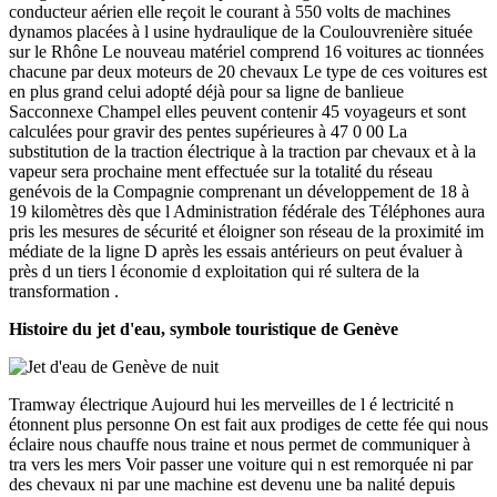
conducteur aérien elle reçoit le courant à 550 volts de machines
dynamos placées à l usine hydraulique de la Coulouvrenière située
sur le Rhône Le nouveau matériel comprend 16 voitures ac tionnées
chacune par deux moteurs de 20 chevaux Le type de ces voitures est
en plus grand celui adopté déjà pour sa ligne de banlieue
Sacconnexe Champel elles peuvent contenir 45 voyageurs et sont
calculées pour gravir des pentes supérieures à 47 0 00 La
substitution de la traction électrique à la traction par chevaux et à la
vapeur sera prochaine ment effectuée sur la totalité du réseau
genévois de la Compagnie comprenant un développement de 18 à
19 kilomètres dès que l Administration fédérale des Téléphones aura
pris les mesures de sécurité et éloigner son réseau de la proximité im
médiate de la ligne D après les essais antérieurs on peut évaluer à
près d un tiers l économie d exploitation qui ré sultera de la
transformation .
Histoire du jet d'eau, symbole touristique de Genève
Tramway électrique Aujourd hui les merveilles de l é lectricité n
étonnent plus personne On est fait aux prodiges de cette fée qui nous
éclaire nous chauffe nous traine et nous permet de communiquer à
tra vers les mers Voir passer une voiture qui n est remorquée ni par
des chevaux ni par une machine est devenu une ba nalité depuis