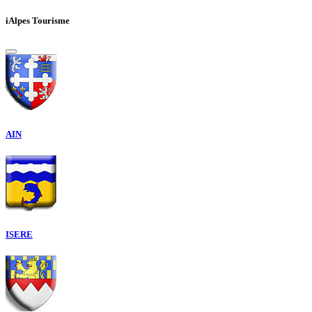
iAlpes Tourisme
AIN
ISERE