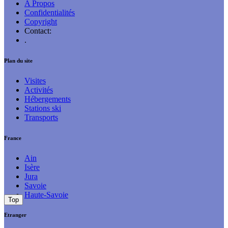
A Propos
Confidentialités
Copyright
Contact:
.
Plan du site
Visites
Activités
Hébergements
Stations ski
Transports
France
Ain
Isère
Jura
Savoie
Haute-Savoie
Top
Etranger