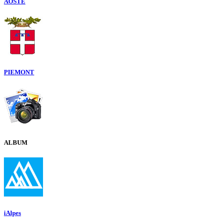
AOSTE
PIEMONT
ALBUM
iAlpes