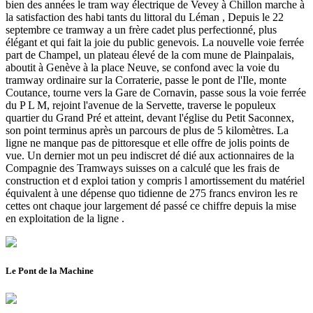
bien des années le tram way électrique de Vevey à Chillon marche à
la satisfaction des habi tants du littoral du Léman , Depuis le 22
septembre ce tramway a un frère cadet plus perfectionné, plus
élégant et qui fait la joie du public genevois. La nouvelle voie ferrée
part de Champel, un plateau élevé de la com mune de Plainpalais,
aboutit à Genève à la place Neuve, se confond avec la voie du
tramway ordinaire sur la Corraterie, passe le pont de l'Ile, monte
Coutance, tourne vers la Gare de Cornavin, passe sous la voie ferrée
du P L M, rejoint l'avenue de la Servette, traverse le populeux
quartier du Grand Pré et atteint, devant l'église du Petit Saconnex,
son point terminus après un parcours de plus de 5 kilomètres. La
ligne ne manque pas de pittoresque et elle offre de jolis points de
vue. Un dernier mot un peu indiscret dé dié aux actionnaires de la
Compagnie des Tramways suisses on a calculé que les frais de
construction et d exploi tation y compris l amortissement du matériel
équivalent à une dépense quo tidienne de 275 francs environ les re
cettes ont chaque jour largement dé passé ce chiffre depuis la mise
en exploitation de la ligne .
Le Pont de la Machine