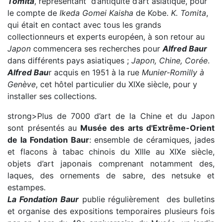
Tomita
, représentant d’antiquité d’art asiatique, pour
le compte de
Ikeda Gomei Kaisha
de Kobe.
K. Tomita
,
qui était en contact avec tous les grands
collectionneurs et experts européen, à son retour au
Japon
commencera ses recherches pour
Alfred Baur
dans différents pays asiatiques ;
Japon, Chine, Corée
.
Alfred Bau
r acquis en 1951 à la rue
Munier-Romilly à
Genève
, cet hôtel particulier du XIXe siècle, pour y
installer ses collections.
strong>Plus de 7000
d’art de la Chine et du Japon
sont présentés au
Musée des arts d'Extrême-Orient
de la Fondation Baur
: ensemble de céramiques, jades
et flacons à tabac chinois du XIIIe au XIXe siècle,
objets d’art japonais comprenant notamment des,
laques, des ornements de sabre, des netsuke et
estampes.
La Fondation Baur
publie régulièrement des bulletins
et organise des expositions temporaires plusieurs fois