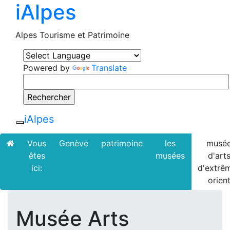
iAlpes
Alpes Tourisme et Patrimoine
Powered by
Translate
iAlpes
Toggle navigation
Vous
Genève
patrimoine
les
musé
êtes
musées
d'art
ici:
d'extrê
orien
Musée Arts