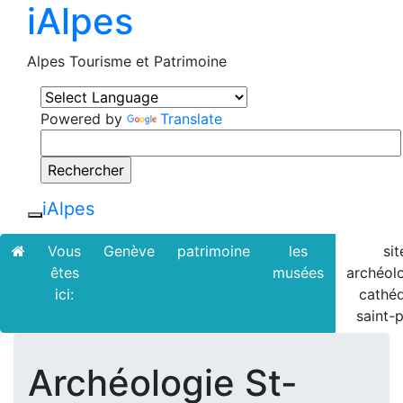
iAlpes
Alpes Tourisme et Patrimoine
Powered by
Translate
iAlpes
Toggle navigation
Vous
Genève
patrimoine
les
sit
êtes
musées
archéol
ici:
cathéd
saint-p
Archéologie St-