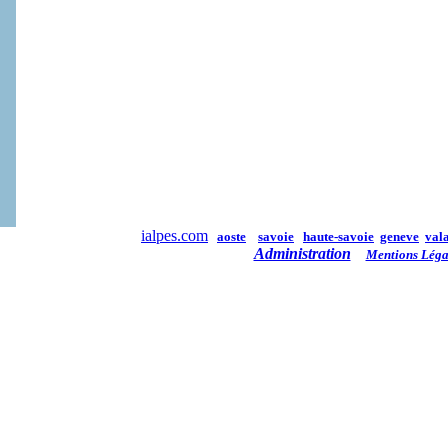
ialpes.com
aoste
savoie
haute-savoie
geneve
vala
Administration
Mentions Léga