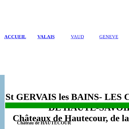
ACCUEIL
VALAIS
VAUD
GENEVE
St GERVAIS les BAINS- LE
DE HAUTE-SAVOI
.
Châteaux de Hautecour, de l
Château de HAUTECOUR