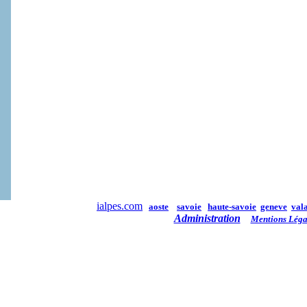
ialpes.com
aoste
savoie
haute-savoie
geneve
vala
Administration
Mentions Léga