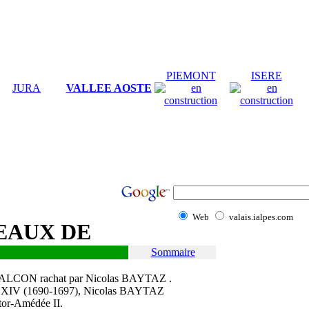
PIEMONT
ISERE
JURA
VALLEE AOSTE
Web
valais.ialpes.com
EAUX DE
Sommaire
TFALCON rachat par Nicolas BAYTAZ .
ouis XIV (1690-1697), Nicolas BAYTAZ
tor-Amédée II.