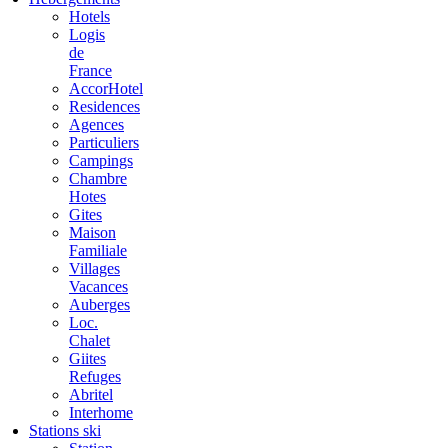
Hotels
Logis
de
France
AccorHotel
Residences
Agences
Particuliers
Campings
Chambre
Hotes
Gites
Maison
Familiale
Villages
Vacances
Auberges
Loc.
Chalet
Giites
Refuges
Abritel
Interhome
Stations ski