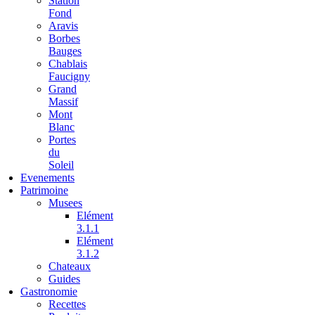
Station
Fond
Aravis
Borbes
Bauges
Chablais
Faucigny
Grand
Massif
Mont
Blanc
Portes
du
Soleil
Evenements
Patrimoine
Musees
Elément
3.1.1
Elément
3.1.2
Chateaux
Guides
Gastronomie
Recettes