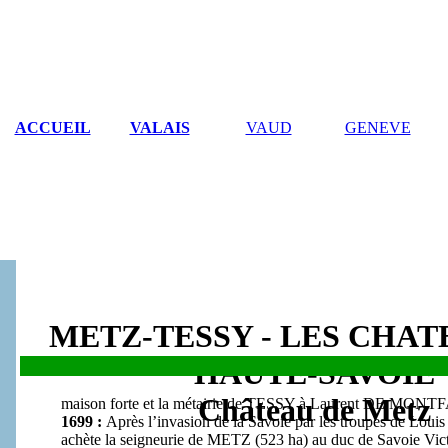
ACCUEIL
VALAIS
VAUD
GENEVE
METZ-TESSY - LES CHAT
HAUTE-SAVOIE
Château de Metz
maison forte et la métairie de TESSY à Laurent DE MON
1699 :
Après l’invasion de la Savoie par les troupes de L
achète la seigneurie de METZ (523 ha) au duc de Savoie Vic