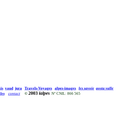
is
vaud
jura
Travels-Voyages
alpes-images
les savoie
aosta valle
2003
ialpes
les
contact
©
N° CNIL: 866 565