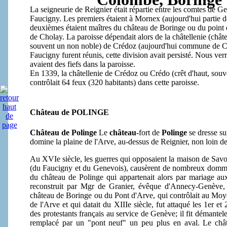
La seigneurie de Reignier était répartie entre les comtes de Ge
Faucigny. Les premiers étaient à Mornex (aujourd'hui partie 
deuxièmes étaient maîtres du château de Boringe ou du point 
de Cholay. La paroisse dépendait alors de la châtellenie (châte
souvent un non noble) de Crédoz (aujourd'hui commune de Cor
Faucigny furent réunis, cette division avait persisté. Nous ver
avaient des fiefs dans la paroisse.
En 1339, la châtellenie de Crédoz ou Crédo (crêt d'haut, sou
contrôlait 64 feux (320 habitants) dans cette paroisse.
Château de POLINGE
Château de Polinge
Le
château
-fort de
Polinge
se dresse su
domine la plaine de l'Arve, au-dessus de Reignier, non loin 
Au XVIe siècle, les guerres qui opposaient la maison de Savo
(du Faucigny et du Genevois), causèrent de nombreux dommage
du château de Polinge qui appartenait alors par mariage aux 
reconstruit par Mgr de Granier, évêque d'Annecy-Genève
château de Boringe ou du Pont d'Arve, qui contrôlait au Moy
de l'Arve et qui datait du XIIIe siècle, fut attaqué les 1er e
des protestants français au service de Genève; il fit démantele
remplacé par un "pont neuf" un peu plus en aval. Le chât