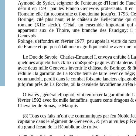
Aymond de Syrier, seigneur de l'entourage d'Henri de Faucig
détruit en 1591 par les Franco-Genevois protestants. Il en 
Romain; elle fut reconstruite et fonctionna jusqu'en 1793. Ce
Boringe, cité plus haut, et le château de Bellecombe qui de
romane (XIIe siècle). C'était un ensemble important qui 
appartenir aux de Thoire, une branche des Faucigny; il 
Genevois.
Polinge, s'effondra en février 1977, peu après la visite du not
de France et qui possédait une magnifique cuisine avec une b
Le Duc de Savoie, Charles-Emanuel I, envoya enfuite à La R
quelques arquebufisrs ck fix comSpon> pagnies d'infanterie.
avec
deux mille Genevois invertir le château de
Boringe
, & fi
réduire : la garnifon de La Roche tenta de faire lever ce fiège
commandoit, perdit dans le combat foixante lanciers efpagnols,
jufqu'au près de La Roche, où la cavalerie favoifienne arrêta 
Olivarès , général efpagnol, vint renforcer la garnifon de La R
février 1592 avec fix mille fantaffins, quatre cents dragons &
Chevalier de Sonas, le Marquis
(8) Tous ces faits m'ont ete communiqués par feu Noble Je
capitaine dans le régiment de Genevois , & j'en ai vu les pièces
du grand fceau de la République de (rntve.