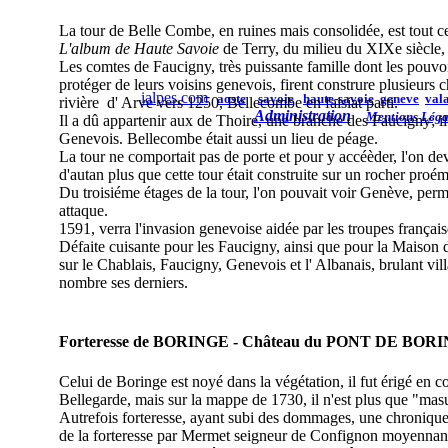
La tour de Belle Combe, en ruines mais consolidée, est tout ce 
L'album de Haute Savoie
de Terry, du milieu du XIXe siècle, 
Les comtes de Faucigny, très puissante famille dont les pouvoi
protéger de leurs voisins genevois, firent construre plusieurs c
ialpes.com
aoste
savoie
haute-savoie
geneve
vala
rivière d' Arve vers 1250, Bellecombe en faisiat parti.
Administration
Mentions Léga
Il a dû appartenir aux de Thoire, une branche des Faucigny; i
Genevois.
Bellecombe était aussi un lieu de péage.
La tour ne comportait pas de porte et pour y accéèder, l'on deva
d'autan plus que cette tour était construite sur un rocher proém
Du troisiéme étages de la tour, l'on pouvait voir Genève, perm
attaque.
1591, verra l'invasion genevoise aidée par les troupes françai
Défaite cuisante pour les Faucigny, ainsi que pour la Maison
sur le Chablais, Faucigny, Genevois et l' Albanais, brulant vil
nombre ses derniers.
Forteresse de BORINGE - Château du PONT DE BOR
Celui de Boringe est noyé dans la végétation, il fut érigé en c
Bellegarde, mais sur la mappe de 1730, il n'est plus que "mas
Autrefois forteresse, ayant subi des dommages, une chronique 
de la forteresse par Mermet seigneur de Confignon moyennant 