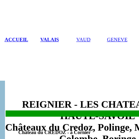
ACCUEIL
VALAIS
VAUD
GENEVE
REIGNIER - LES CHATE
HAUTE-SAVOIE
.
Châteaux du Credoz, Polinge, M
Château du CREDOZ - à Cornier
Colombe, Boringe