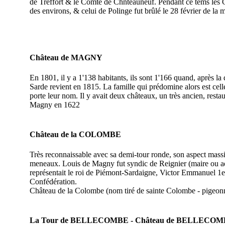
de Treffort & le Comte de Chnteauneuf. Pendant ce tems les G
des environs, & celui de Polinge fut brûlé le 28 février de la
Château de MAGNY
En 1801, il y a 1'138 habitants, ils sont 1'166 quand, après l
Sarde revient en 1815. La famille qui prédomine alors est ce
porte leur nom. Il y avait deux châteaux, un très ancien, resta
Magny en 1622
Château de la COLOMBE
Très reconnaissable avec sa demi-tour ronde, son aspect massif
meneaux. Louis de Magny fut syndic de Reignier (maire ou adj
représentait le roi de Piémont-Sardaigne, Victor Emmanuel 1e
Confédération.
Château de la Colombe (nom tiré de sainte Colombe - pigeonn
La Tour de BELLECOMBE
- Château de BELLECO