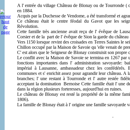
A l' entrée du village Château de Blonay ou de Tourronde ( on
en 1884.
Acquis par la Duchesse de Vendome, a été transformé et agra
Ce château était le centre féodal du Gavot que les seig
Révolution.
Cette famille très ancienne avait reçu de l' évêque de Lausa
Corsier et de la part de l' évêque de Sion la garde du château
Vers 1150 lorsque revint des croisades en Terres Saintes le sei
Chillon occupé par la Maison de Savoie qu 'elle venait de pre
C' est alors que le Seigneur de Blonay construisit son propre c
Le conflit avec la Maison de Savoie se termina en 1267 par 
fonctions importantes dans l' administration savoyarde: b
impérial à Lausanne, ambassadeur chez les confédérés. E
communes et s' enrichit assez pour agrandir leur château. A 
branches; l' une restant à Tourronde et l' autre restée fidè
acceptant la domination Bernoise Cette famille était l' une 
dans la région plusieurs forteresses, aujourd'hui en ruines.
Le château de Blonay est resté la propriété de la même fami
1806).
La famille de Blonay était à l' origine une famille savoyarde v
.