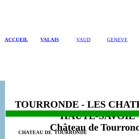
ACCUEIL
VALAIS
VAUD
GENEVE
TOURRONDE - LES CHAT
HAUTE-SAVOIE
.
Château de Tourron
CHATEAU DE TOURRONDE