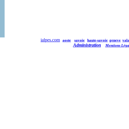
ialpes.com
aoste
savoie
haute-savoie
geneve
vala
Administration
Mentions Léga