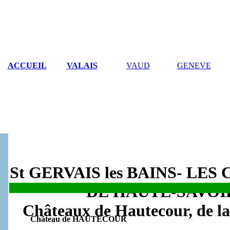
ACCUEIL
VALAIS
VAUD
GENEVE
St GERVAIS les BAINS- LE
DE HAUTE-SAVOI
.
Châteaux de Hautecour, de l
Château de HAUTECOUR