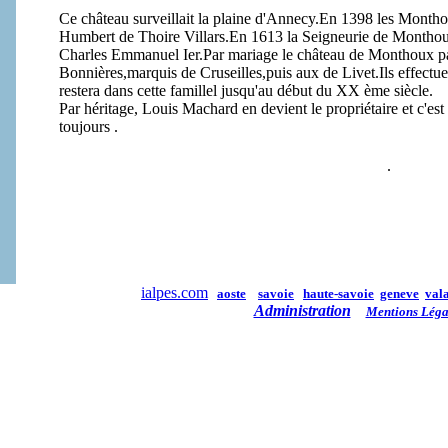
Ce château surveillait la plaine d'Annecy.En 1398 les Month
Humbert de Thoire Villars.En 1613 la Seigneurie de Monthou
Charles Emmanuel Ier.Par mariage le château de Monthoux pa
Bonnières,marquis de Cruseilles,puis aux de Livet.Ils effectuer
restera dans cette famillel jusqu'au début du XX ème siècle.
Par héritage, Louis Machard en devient le propriétaire et c'est
toujours .
.
ialpes.com
aoste
savoie
haute-savoie
geneve
vala
Administration
Mentions Léga