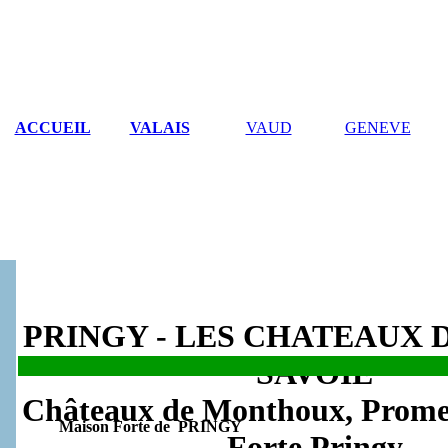
ACCUEIL
VALAIS
VAUD
GENEVE
PRINGY - LES CHATEAUX 
SAVOIE
.
Châteaux de Monthoux, Prome
Maison Forte de PRINGY
Forte Pringy