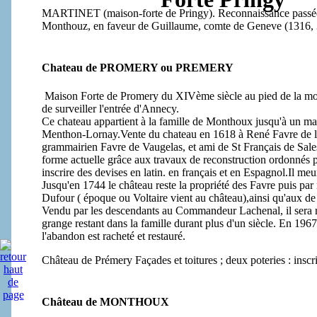
MARTINET (maison-forte de Pringy). Reconnaissance passée 
Monthouz, en faveur de Guillaume, comte de Geneve (1316, 3
Chateau de PROMERY ou PREMERY
Maison Forte de Promery du XIVème siècle au pied de la mont
de surveiller l'entrée d'Annecy.
Ce chateau appartient à la famille de Monthoux jusqu'à un mar
Menthon-Lornay.Vente du chateau en 1618 à René Favre de la 
grammairien Favre de Vaugelas, et ami de St Français de Sale
forme actuelle grâce aux travaux de reconstruction ordonnés par
inscrire des devises en latin. en français et en Espagnol.Il me
Jusqu'en 1744 le château reste la propriété des Favre puis par
Dufour ( époque ou Voltaire vient au château),ainsi qu'aux de
Vendu par les descendants au Commandeur Lachenal, il sera r
grange restant dans la famille durant plus d'un siècle. En 1967
l'abandon est racheté et restauré.
Château de Prémery Façades et toitures ; deux poteries : inscri
Château de MONTHOUX