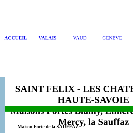
ACCUEIL
VALAIS
VAUD
GENEVE
SAINT FELIX - LES CHA
HAUTE-SAVOIE
Maisons Fortes
Blanly, Linièr
.
Mercy, la Sauffaz
Maison Forte de la SAUFFAZ