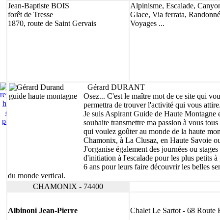
Savoie
Jean-Baptiste BOIS
Alpinisme, Escalade, Canyo
Hébergements
forêt de Tresse
Glace, Via ferrata, Randonné
Stations ski
1870, route de Saint Gervais
Voyages ...
Tourisme
Isère
Construction
Gérard DURANT
Osez
... C'est le maître mot de ce site qui vo
permettra de trouver l'activité qui vous attire
Je suis
Aspirant Guide de Haute Montagne
e
souhaite transmettre ma passion à vous tous 
qui voulez goûter au monde de la haute mo
Chamonix
, à
La Clusaz
, en
Haute Savoie
ou
J'organise également des journées ou
stages
d'initiation à l'escalade
pour les plus petits
à 
6 ans
pour leurs faire découvrir les belles se
du monde vertical.
CHAMONIX - 74400
Albinoni Jean-Pierre
Chalet Le Sartot - 68 Route