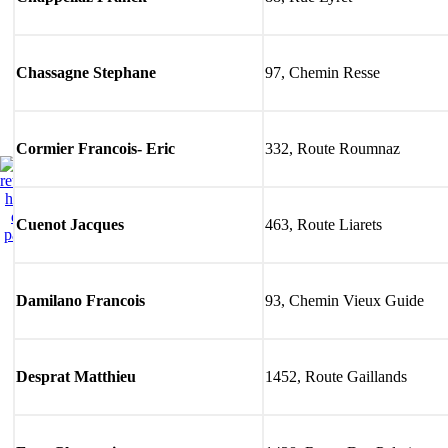
Chassagne Stephane
97, Chemin Resse
Cormier Francois- Eric
332, Route Roumnaz
ialpes.com
aoste
piémont
savoie
haute-savoie
isère
gen
Cuenot Jacques
463, Route Liarets
Administration
Mentions Lég
Damilano Francois
93, Chemin Vieux Guide
Desprat Matthieu
1452, Route Gaillands