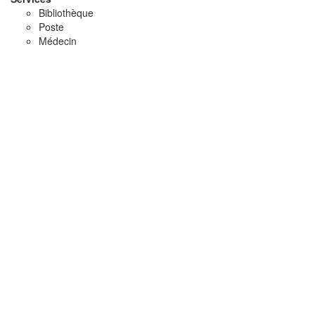
Bibliothèque
Poste
Médecin
Commerces
x
x
x
Hébergements
Agritourisme
BandB
Chambre d'hôtes
Restauration
Agrotourisme
Café-Bar
Restaurant