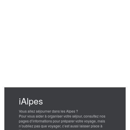
iAlpes
Vous allez séjourner dans les Alpes ?
Pour vous aider à organiser votre séjour, consultez nos
pages d’informations pour préparer votre voyage, mais
n’oubliez pas que voyager, c’est aussi laisser place à