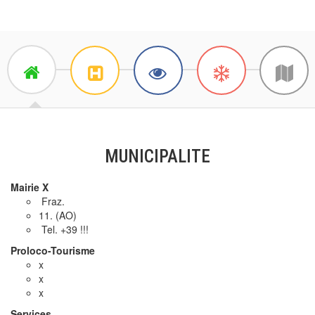
MUNICIPALITE
Mairie X
Fraz.
11. (AO)
Tel. +39 !!!
Proloco-Tourisme
x
x
x
Services