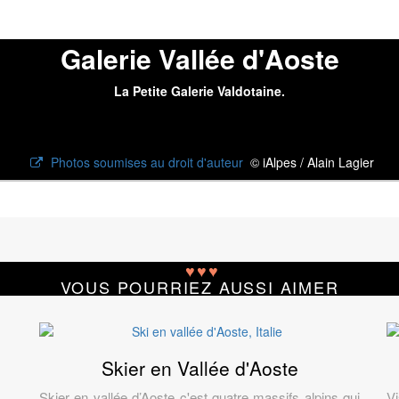
Galerie Vallée d'Aoste
La Petite Galerie Valdotaine.
Photos soumises au droit d'auteur
© iAlpes / Alain Lagier
♥
♥
♥
VOUS POURRIEZ AUSSI AIMER
Skier en Vallée d'Aoste
Skier en vallée d’Aoste c'est quatre massifs alpins qui
Vi