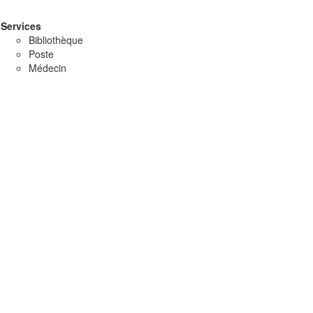
Services
Bibliothèque
Poste
Médecin
Restauration
Agrotourisme
Café-Bar
Restaurant