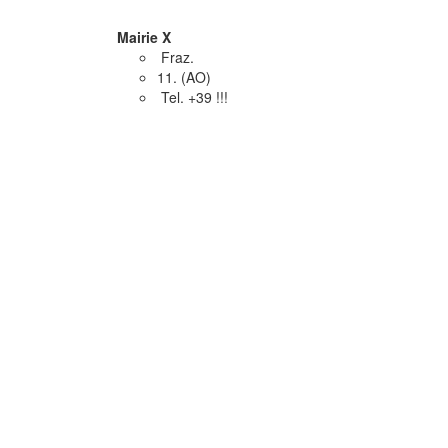
Mairie X
Fraz.
11. (AO)
Tel. +39 !!!
Commerces
x
x
x