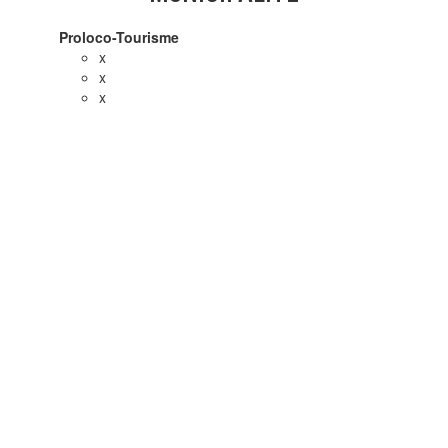
Proloco-Tourisme
x
x
x
Hébergements
Agritourisme
BandB
Chambre d'hôtes