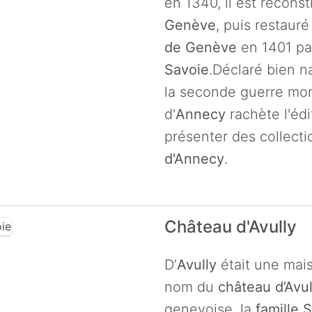
en 1340, il est reconst
Genève
, puis restaur
de Genève
en 1401 pa
Savoie
.Déclaré bien na
la seconde guerre mo
d'
Annecy
rachète l'édif
présenter des collecti
d'Annecy
.
Château d'Avully
D’
Avully
était une mais
nom du
château d’Avul
genevoise, la
famille 