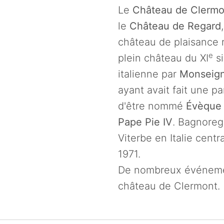
Le
Château de Clermo
le
Château de Regard
château de plaisance r
e
plein château du XI
si
italienne par
Monseign
ayant avait fait une p
d'être nommé
Évèque
Pape Pie IV
. Bagnoreg
Viterbe en Italie centr
1971.
De nombreux événemen
château de Clermont.