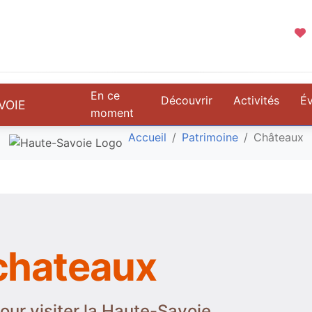
En ce
Découvrir
Activités
É
VOIE
moment
Accueil
Patrimoine
Châteaux
chateaux
our visiter la Haute-Savoie.