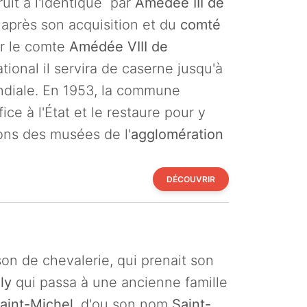
ruit à l'identique par
Amédée III de
é après son acquisition et du
comté
r le comte
Amédée VIII de
tional il servira de caserne jusqu'à
ndiale. En 1953, la commune
ice à l'État et le restaure pour y
ons des musées de l'
agglomération
DÉCOUVRIR
on de chevalerie, qui prenait son
ly
qui passa à une ancienne famille
Saint-Michel
, d'ou son nom
Saint-