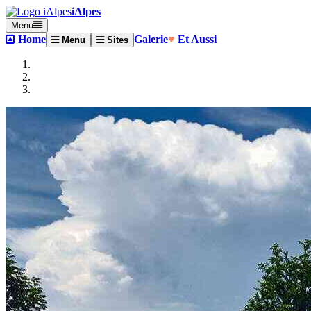
iAlpes
Menu
Home
Galerie
♥
Et Aussi
Menu
Sites