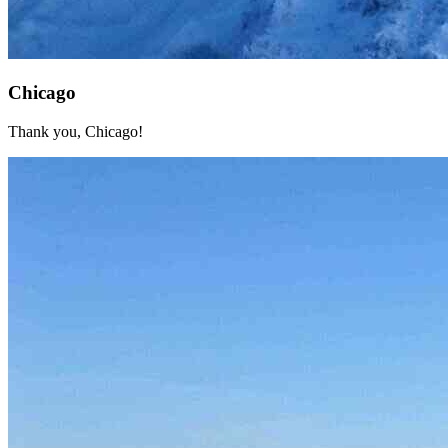
Chicago
Thank you, Chicago!