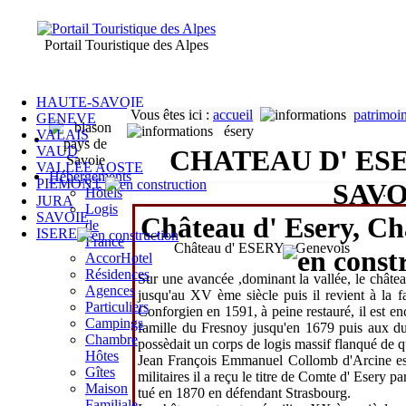
Portail Touristique des Alpes
HAUTE-SAVOIE
Vous êtes ici
:
accueil
patrimoi
GENEVE
ésery
VALAIS
VAUD
CHATEAU D' ES
VALLEE AOSTE
Hébergements
PIEMONT
SAVO
.
Hôtels
JURA
Logis
SAVOIE
Château d' Esery,
Ch
de
ISERE
France
Château d' ESERY - Genevois
AccorHotel
Résidences
Sur une avancée ,dominant la vallée, le châtea
Agences
jusqu'au XV ème siècle puis il revient à la
f
Particuliers
Conforgien
en
1591
, à peine restauré, il est 
Campings
famille du Fresnoy
jusqu'en
1679
puis aux
d
Chambre
possèdait un corps de logis massif flanqué de q
Hôtes
Jean François Emmanuel Collomb d'Arcine
es
Gîtes
militaires il a reçu le titre de
Comte d' Esery
par
Maison
tué en
1870
en défendant
Strasbourg
.
Familiale