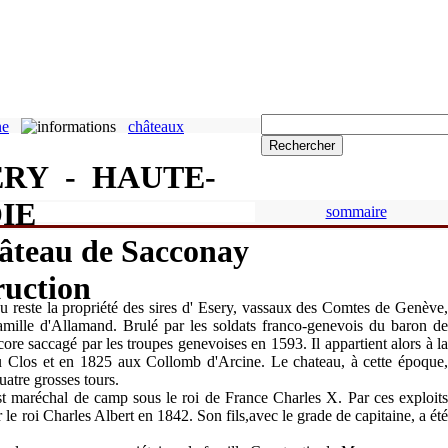
ne
châteaux
ERY - HAUTE-
IE
sommaire
âteau de Sacconay
u reste la propriété des
sires d' Esery
, vassaux des
Comtes de Genève
amille d'Allamand
. Brulé par les soldats franco-genevois du
baron d
encore saccagé par les troupes genevoises en
1593
. Il appartient alors à l
u Clos
et en
1825
aux
Collomb d'Arcine
. Le chateau, à cette époque
uatre grosses tours.
t maréchal de camp sous le
roi de France Charles X
. Par ces exploit
 le
roi Charles Albert
en
1842.
Son fils,avec le grade de capitaine, a ét