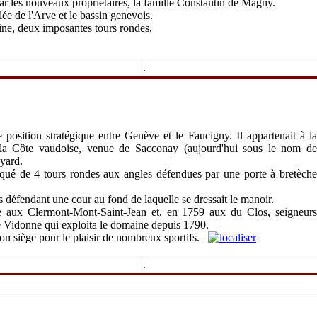
r les nouveaux propriétaires, la famille
Constantin de Magny
.
lée de l'Arve et le bassin genevois.
tine, deux imposantes tours rondes.
.
 position stratégique entre
Genève
et le
Faucigny
. Il appartenait à l
e la Côte vaudoise, venue de
Sacconay
(aujourd'hui sous le nom de
yard.
nqué de 4 tours rondes aux angles défendues par une porte à bretèche
s défendant une cour au fond de laquelle se dressait le manoir.
le aux
Clermont-Mont-Saint-Jean
et, en
1759
aux
du Clos
,
seigneur
e
Vidonne
qui exploita le domaine depuis
1790
.
son siège pour le plaisir de nombreux sportifs.
.