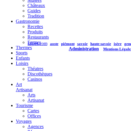
Musées
Châteaux
Guides
Tradition
Gastronomie
Recettes
Produits
Restaurants
Fermes
ialpes.com
aoste
piémont
savoie
haute-savoie
isère
gen
Thermes
Administration
Mentions Légale
Sports
Enfants
Loisirs
Théatres
Discothèques
Casinos
Art
Artisanat
Arts
Artisanat
Tourisme
Cartes
Offices
Voyages
Agences