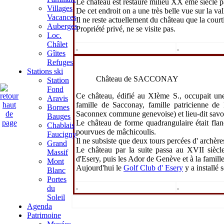
Le château est restauré milieu XX ème siècle pa
Villages
De cet endroit on a une très belle vue sur la val
Vacances
Il ne reste actuellement du château que la cour
Auberges
Propriété privé, ne se visite pas.
Loc.
Châlet
.
.
Gîites
Refuges
Stations ski
Château de SACCONAY
Station
Fond
Ce château, édifié au XIème S., occupait une
Aravis
famille de Sacconay
, famille patricienne d
Bornes
Saconnex
commune genevoise) et lieu-dit savo
Bauges
Le château de forme quadrangulaire était fla
Chablais
pourvues de mâchicoulis.
Faucigny
Il ne subsiste que deux tours percées d' archère
Grand
Le château par la suite passa au XVII sièc
Massif
d'Esery
, puis les
Ador de Genève
et à la famill
Mont
Aujourd'hui le
Golf Club d' Esery
y a installé 
Blanc
Portes
.
.
du
Soleil
Agenda
Patrimoine