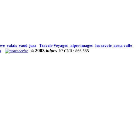
eve
valais
vaud
jura
Travels-Voyages
alpes-images
les savoie
aosta valle
2003
ialpes
s
©
N° CNIL: 866 565