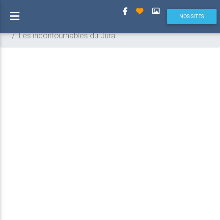
Previous
Next
(current)
Village médiéval de Nozeroy
NOS SITES
Jura
Visites
Les incontournables du Jura