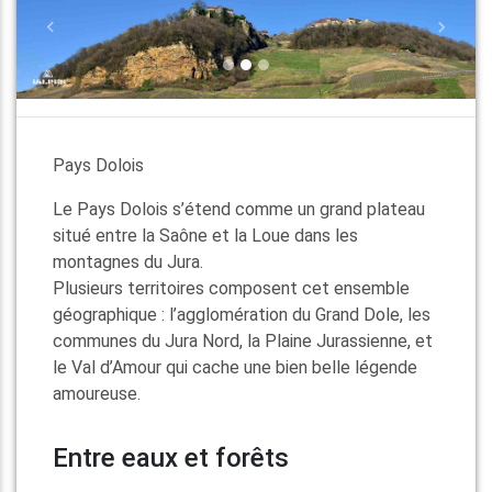
Pays Dolois
Le Pays Dolois s’étend comme un grand plateau
situé entre la Saône et la Loue dans les
montagnes du Jura.
Plusieurs territoires composent cet ensemble
géographique : l’agglomération du Grand Dole, les
communes du Jura Nord, la Plaine Jurassienne, et
le Val d’Amour qui cache une bien belle légende
amoureuse.
Entre eaux et forêts
Traversé par la rivière du Doubs, qui alimente le
canal navigable du Rhône au Rhin, la région est
principalement agricole comprenant de
nombreuses forets dont celle de Forêt de Chaux,